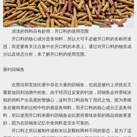
清淡的饵料自有妙用：开口料的使用范围
开口料的核心成分是鱼饲料，所以大可不必被开口料的名称所迷
惑，而是要将关注点集中在开口料的本质上。通过对开口料的物质成
分以及状态分析，来了解开口料的使用范围。
垂钓回锅鱼
在黑坑和竞技比赛中存在大量的回锅鱼，也就是被钓上岸然后又
重新放回到池塘中的鱼。由于经历过反复的钓放，回锅鱼会对香味浓
郁的饵料产生高度的警惕心，这时开口料就有了用武之地。因为养殖
鱼在被饲养的过程中吃的都是鱼饲料，而开口料的核心成分正是鱼饲
料，所以使用开口料来垂钓回锅鱼会比那些香味浓郁的商品饵效果更
好，因为在回锅鱼记忆中鱼饲料是安全可靠的。
开口料之所以被制作成粉末以及颗粒两种不同的形态，是为了适