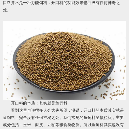
口料并不是一种万能饵料，开口料的功能效果也并没有任何神奇之
处。
开口料的本质：其实就是鱼饲料
看到这里也许很多人会大失所望，没错，开口料的本质其实就是
鱼饲料，完全没有任何神秘之处。我们常见的鱼饲料呈颗粒状，主要
成分包括：玉米、麸皮、豆粕等粮食类物质。所以鱼饲料其实也没有