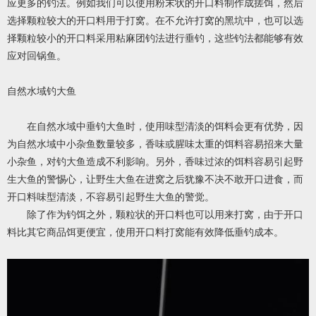
应更多的钓法。例如我们可以使用粉末状的开口料制作成搓饵，然后
选择颗粒较大的开口料用于打窝。在不允许打窝的黑坑中，也可以选
择颗粒较小的开口料采用粘麻团钓法进行垂钓，这些钓法都能够有效
应对回锅鱼。
自然水域钓大鱼
在自然水域中垂钓大鱼时，使用味型清淡的饵料会更有优势，因
为自然水域中小杂鱼数量较多，香味或腥味太重的饵料容易招来大量
小杂鱼，对钓大鱼造成不利影响。另外，香味过浓的饵料容易引起野
生大鱼的警惕心，让野生大鱼在进窝之后犹豫不决不敢开口进食，而
开口料味型清淡，不容易引起野生大鱼的警觉。
除了作为钓饵之外，颗粒状的开口料也可以用来打窝，由于开口
料比其它商品饵更便宜，使用开口料打窝能有效降低垂钓成本。