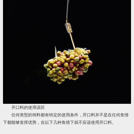
开口料的使用误区
任何类型的饵料都有特定的使用条件，开口料并不是在任何鱼情
下都能够发挥优势，在以下几种鱼情下就不应该使用开口料。