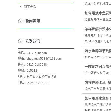
过渔用饲料机械加
双宇产品
如何用淡水鱼饲
给鱼投喂淡水鱼配
新闻资讯
怎样降解养殖水
随养殖水评的不断提
联系我们
氣(亚硝酸盐）等有
淡水鱼养殖节约
电话：0417-5185558
制定最适合的投饵率
邮箱：shuangyu5588@163.com
传真：0417-5185588
一吨饲料可以喂
邮编：115112
这个要看饲料的蛋白
地址：辽宁省大石桥市高坎镇
怎样养淡水鱼_
网址：www.lnsysl.com
淡水鱼虽然总数比
如何用淡水鱼配
池塘淡水鱼配合饲
长和饲料系数之间平