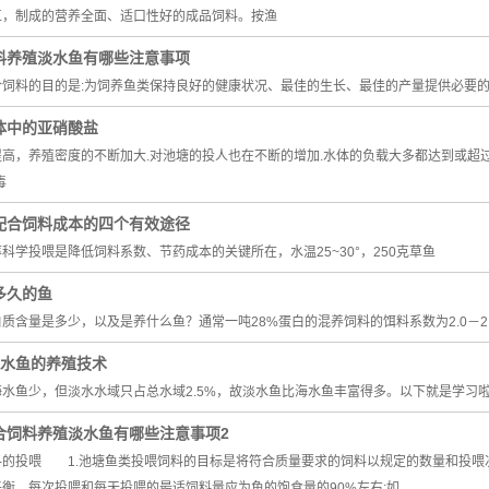
工，制成的营养全面、适口性好的成品饲料。按渔
料养殖淡水鱼有哪些注意事项
合饲料的目的是:为饲养鱼类保持良好的健康状况、最佳的生长、最佳的产量提供必要
体中的亚硝酸盐
高，养殖密度的不断加大.对池塘的投人也在不断的增加.水体的负载大多都达到或超
毒
配合饲料成本的四个有效途径
科学投喂是降低饲料系数、节药成本的关键所在，水温25~30°，250克草鱼
多久的鱼
质含量是多少，以及是养什么鱼？通常一吨28%蛋白的混养饲料的饵料系数为2.0－2.
淡水鱼的养殖技术
海水鱼少，但淡水水域只占总水域2.5%，故淡水鱼比海水鱼丰富得多。以下就是学
合饲料养殖淡水鱼有哪些注意事项2
料的投喂 1.池塘鱼类投喂饲料的目标是将符合质量要求的饲料以规定的数量和投喂
衡，每次投喂和每天投喂的最适饲料量应为鱼的饱食量的90%左右;如