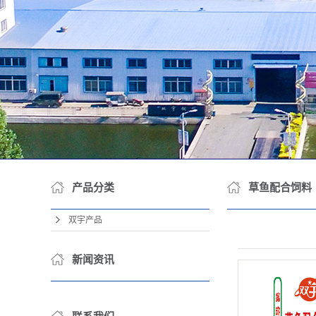
产品分类
草鱼配合饲料
双宇产品
新闻资讯