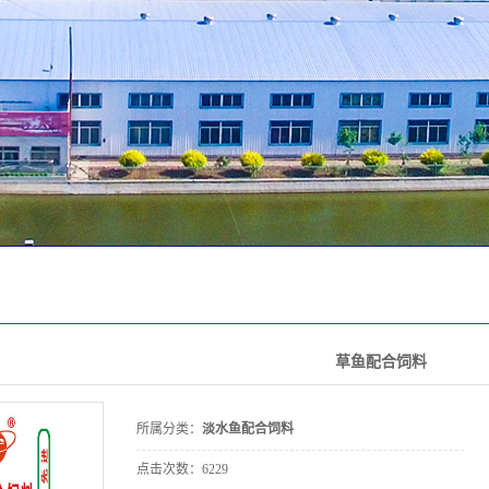
草鱼配合饲料
所属分类：
淡水鱼配合饲料
点击次数：
6229