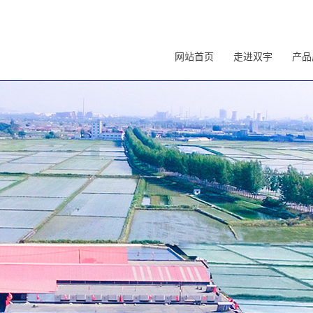
网站首页
走进双宇
产品