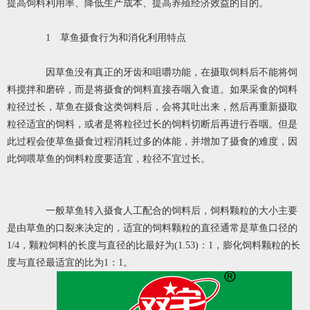
提高饲料利用率、降低生产成本、提高养殖经济效益的目的。
1 草鱼摄食行为和消化利用特点
因草鱼没有真正的牙齿和咀嚼功能，在摄取饲料后不能将饲
料搅拌和磨碎，而是将摄食的饲料直接吞咽入食道。如果采食的饲料
粒径过长，草鱼在摄食这类饲料后，会将其吐出来，然后再重新摄取
粒径适宜的饲料，或者是将粒径过长的饲料切断后再进行吞咽。但是
此过程会使草鱼摄食过程消耗过多的体能，并增加了摄食的难度，因
此饲喂草鱼的饲料粒度要适宜，粒径不宜过长。
一般草鱼转入摄食人工配合的饲料后，饲料颗粒的大小主要
是由草鱼的口裂来决定的，适宜的饲料颗粒的直径通常是草鱼口径的
1/4，颗粒饲料的长度与直径的比最好为(1.53)：1，膨化饲料颗粒的长
度与直径最适宜的比为1：1。