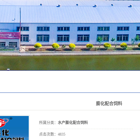
膨化配合饲料
所属分类：
水产膨化配合饲料
点击次数：
4835