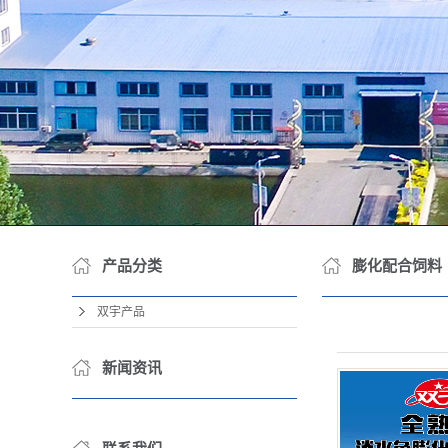
产品分类
膨化配合饲料
双宇产品
新闻资讯